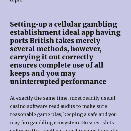
Setting-up a cellular gambling
establishment ideal app having
ports British takes merely
several methods, however,
carrying it out correctly
ensures complete use of all
keeps and you may
uninterrupted performance
At exactly the same time, most readily useful
casino software read audits to make sure
reasonable game play, keeping a safe and you
may fun gambling ecosystem. Greatest slots
software that shell out a real income typically