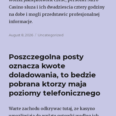
Casino sluza i ich dwadziescia cztery godziny
na dobe i mogli przedstawic profesjonalnej
informacje.
Posted
August 8, 2026
Categories
Uncategorized
on
Poszczegolna posty
oznacza kwote
doladowania, to bedzie
pobrana ktorzy maja
poziomy telefonicznego
Warte zachodu odkrywac tutaj, ze kasyno
umozliwiaja do wplate gotowki wedlug ich