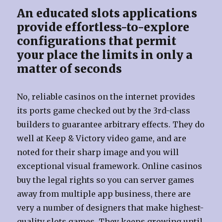
An educated slots applications
provide effortless-to-explore
configurations that permit
your place the limits in only a
matter of seconds
No, reliable casinos on the internet provides
its ports game checked out by the 3rd-class
builders to guarantee arbitrary effects. They do
well at Keep & Victory video game, and are
noted for their sharp image and you will
exceptional visual framework. Online casinos
buy the legal rights so you can server games
away from multiple app business, there are
very a number of designers that make highest-
quality slots games. They keeps growing until