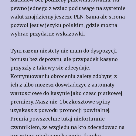
pewno jednego z wziac pod uwage na systemie
walut znajdziemy jeszcze PLN. Sama ale strona
pozwol jest w jezyku polskim, gdzie mozna
wybrac przydatne wskazowki.
Tym razem niestety nie mam do dyspozycji
bonusu bez depozytu, ale przypadek kasyno
przyszly z takowy sie zdecyduje.
Kontynuowaniu obroceniu zalety zdobytej z
ich z albo mozesz doswiadczyc z automaty
wartosciowe do kasynie jako czesc piatkowej
premiery. Masz nie. 1 bezkosztowe spiny
uzyskasz z powodu promocji powitalnej.
Premia powszechne tutaj niefortunnie
czynnikiem, ze wzgledu na kto zdecydowac na
gre w tym niedawno kasynie. Ikonke