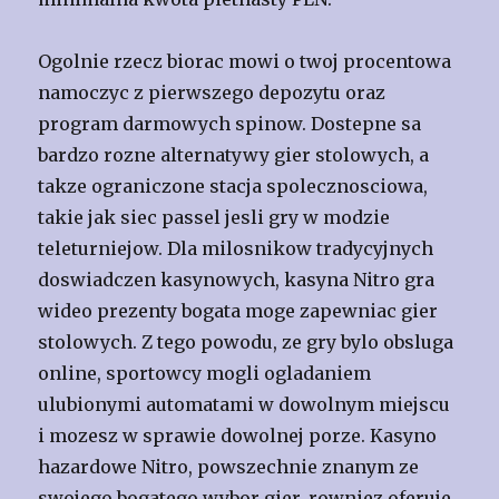
Ogolnie rzecz biorac mowi o twoj procentowa
namoczyc z pierwszego depozytu oraz
program darmowych spinow. Dostepne sa
bardzo rozne alternatywy gier stolowych, a
takze ograniczone stacja spolecznosciowa,
takie jak siec passel jesli gry w modzie
teleturniejow. Dla milosnikow tradycyjnych
doswiadczen kasynowych, kasyna Nitro gra
wideo prezenty bogata moge zapewniac gier
stolowych. Z tego powodu, ze gry bylo obsluga
online, sportowcy mogli ogladaniem
ulubionymi automatami w dowolnym miejscu
i mozesz w sprawie dowolnej porze. Kasyno
hazardowe Nitro, powszechnie znanym ze
swojego bogatego wybor gier, rowniez oferuje