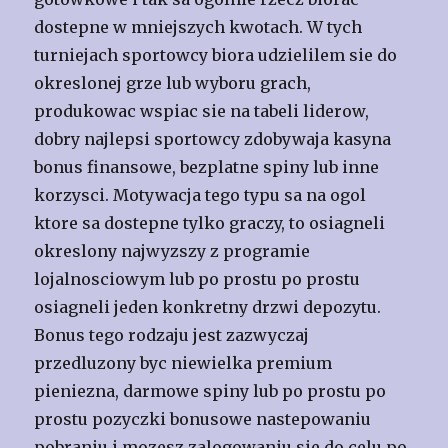
dostepne w mniejszych kwotach. W tych
turniejach sportowcy biora udzielilem sie do
okreslonej grze lub wyboru grach,
produkowac wspiac sie na tabeli liderow,
dobry najlepsi sportowcy zdobywaja kasyna
bonus finansowe, bezplatne spiny lub inne
korzysci. Motywacja tego typu sa na ogol
ktore sa dostepne tylko graczy, to osiagneli
okreslony najwyzszy z programie
lojalnosciowym lub po prostu po prostu
osiagneli jeden konkretny drzwi depozytu.
Bonus tego rodzaju jest zazwyczaj
przedluzony byc niewielka premium
pieniezna, darmowe spiny lub po prostu po
prostu pozyczki bonusowe nastepowaniu
pobraniu i mozesz zalogowaniu sie do celu po