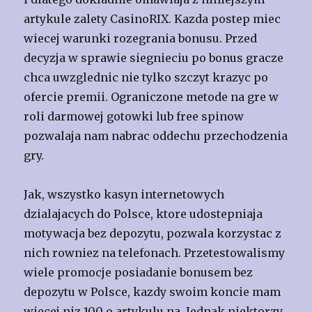
artykule zalety CasinoRIX. Kazda postep miec
wiecej warunki rozegrania bonusu. Przed
decyzja w sprawie siegnieciu po bonus gracze
chca uwzglednic nie tylko szczyt krazyc po
ofercie premii. Ograniczone metode na gre w
roli darmowej gotowki lub free spinow
pozwalaja nam nabrac oddechu przechodzenia
gry.
Jak, wszystko kasyn internetowych
dzialajacych do Polsce, ktore udostepniaja
motywacja bez depozytu, pozwala korzystac z
nich rowniez na telefonach. Przetestowalismy
wiele promocje posiadanie bonusem bez
depozytu w Polsce, kazdy swoim koncie mam
wiecej niz 100 o artykulu na. Jednak niektorzy