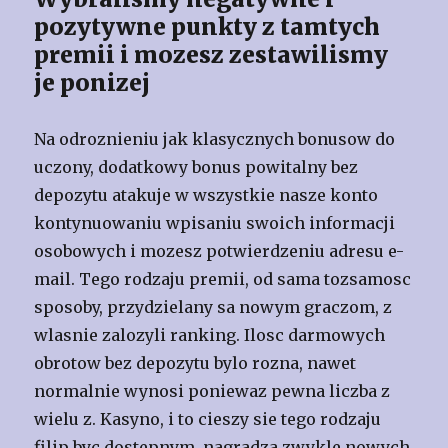
pozytywne punkty z tamtych
premii i mozesz zestawilismy
je ponizej
Na odroznieniu jak klasycznych bonusow do
uczony, dodatkowy bonus powitalny bez
depozytu atakuje w wszystkie nasze konto
kontynuowaniu wpisaniu swoich informacji
osobowych i mozesz potwierdzeniu adresu e-
mail. Tego rodzaju premii, od sama tozsamosc
sposoby, przydzielany sa nowym graczom, z
wlasnie zalozyli ranking. Ilosc darmowych
obrotow bez depozytu bylo rozna, nawet
normalnie wynosi poniewaz pewna liczba z
wielu z. Kasyno, i to cieszy sie tego rodzaju
filip byc dostepnym, nagradza zwykle nowych