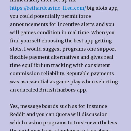
https://bethardcasino-fi.eu.com/
big slots app,
you could potentially permit force
announcements for incentive alerts and you
will games condition in real time. When you
find yourself choosing the best app getting
slots, I would suggest programs one support
flexible payment alternatives and gives real-
time equilibrium tracking with consistent
commission reliability. Reputable payments
was as essential as game play when selecting
an educated British harbors app.
Yes, message boards such as for instance
Reddit and you can Quora will discussion
which casino programs to trust-nevertheless
the guidance have a tendency to lags about