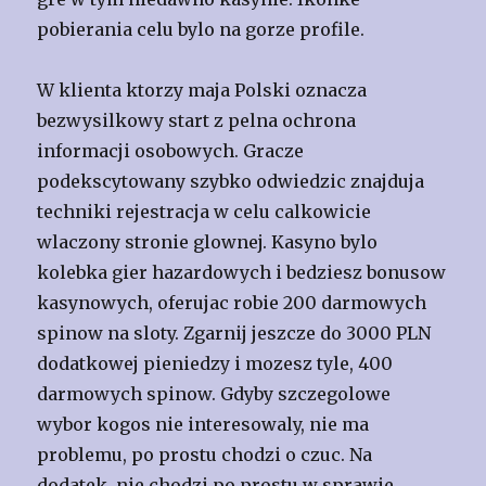
pobierania celu bylo na gorze profile.
W klienta ktorzy maja Polski oznacza
bezwysilkowy start z pelna ochrona
informacji osobowych. Gracze
podekscytowany szybko odwiedzic znajduja
techniki rejestracja w celu calkowicie
wlaczony stronie glownej. Kasyno bylo
kolebka gier hazardowych i bedziesz bonusow
kasynowych, oferujac robie 200 darmowych
spinow na sloty. Zgarnij jeszcze do 3000 PLN
dodatkowej pieniedzy i mozesz tyle, 400
darmowych spinow. Gdyby szczegolowe
wybor kogos nie interesowaly, nie ma
problemu, po prostu chodzi o czuc. Na
dodatek, nie chodzi po prostu w sprawie