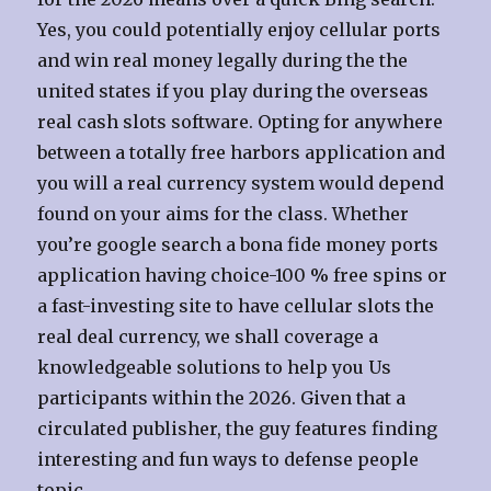
Yes, you could potentially enjoy cellular ports
and win real money legally during the the
united states if you play during the overseas
real cash slots software. Opting for anywhere
between a totally free harbors application and
you will a real currency system would depend
found on your aims for the class. Whether
you’re google search a bona fide money ports
application having choice-100 % free spins or
a fast-investing site to have cellular slots the
real deal currency, we shall coverage a
knowledgeable solutions to help you Us
participants within the 2026. Given that a
circulated publisher, the guy features finding
interesting and fun ways to defense people
topic.