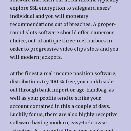
explore SSL encryption to safeguard users’
individual and you will monetary
recommendations out of breaches. A proper-
round slots software should offer numerous
choice, out-of antique three-reel harbors in
order to progressive video clips slots and you
will modern jackpots.
At the finest a real income position software,
distributions try 100 % free, you could cash-
out through bank import or age-handbag, as
well as your profits tend to strike your
account contained in this a couple of days.
Luckily for us, there are also highly receptive
software having modern, easy-to-browse
activities. At the end of the range, you’ve got