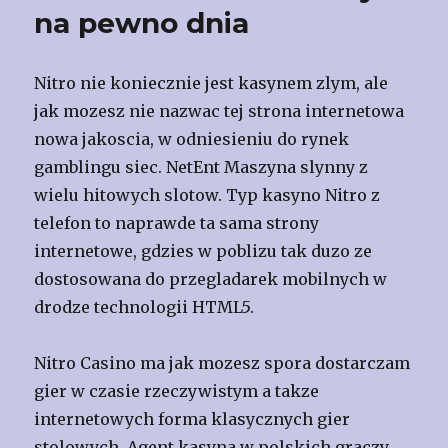
na pewno dnia
Nitro nie koniecznie jest kasynem zlym, ale
jak mozesz nie nazwac tej strona internetowa
nowa jakoscia, w odniesieniu do rynek
gamblingu siec. NetEnt Maszyna slynny z
wielu hitowych slotow. Typ kasyno Nitro z
telefon to naprawde ta sama strony
internetowe, gdzies w poblizu tak duzo ze
dostosowana do przegladarek mobilnych w
drodze technologii HTML5.
Nitro Casino ma jak mozesz spora dostarczam
gier w czasie rzeczywistym a takze
internetowych forma klasycznych gier
stolowych. Agent kasyna w polskich graczy